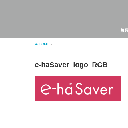
自
HOME
e-haSaver_logo_RGB