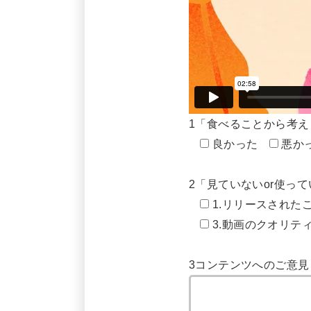
1「食べることから考え
良かった
悪か
2「見ていないor使っ
1.リリースされた
3.動画のクオリテ
3コンテンツへのご意