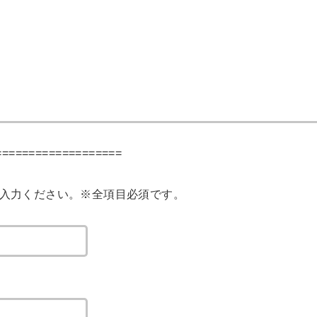
===================
ご入力ください。※全項目必須です。