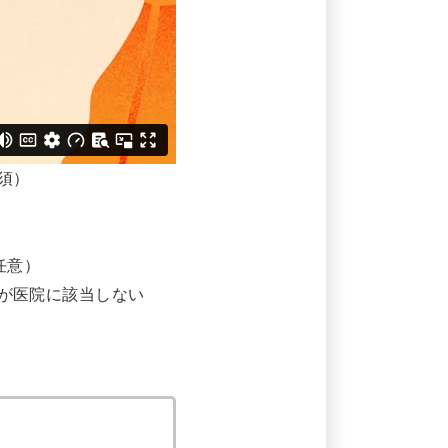
須）
任意）
容が医院に該当しない