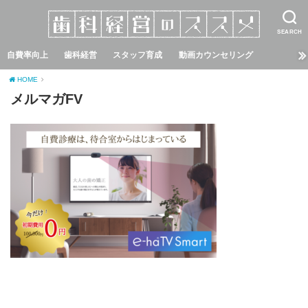
SEARCH
自費率向上
歯科経営
スタッフ育成
動画カウンセリング
HOME
メルマガFV