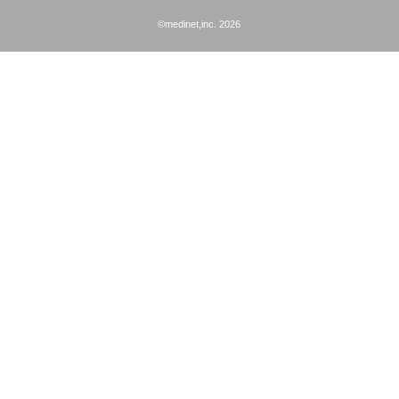
©medinet,inc. 2026