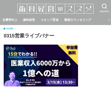
SEARCH
自費率向上
歯科経営
スタッフ育成
動画カウンセリング
HOME
0315営業ライブバナー