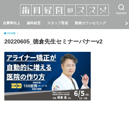
SEARCH
自費率向上
歯科経営
スタッフ育成
動画カウンセリング
HOME
20220605_徳倉先生セミナーバナーv2