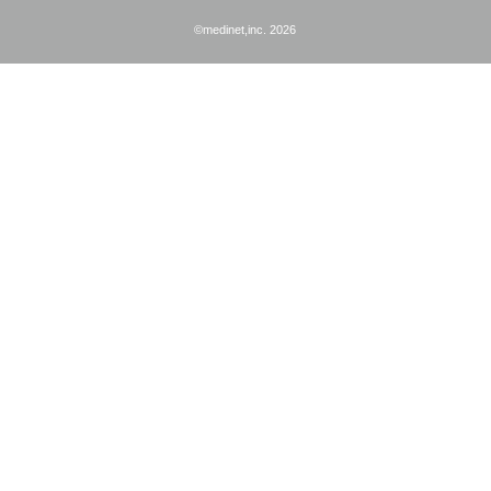
©medinet,inc. 2026