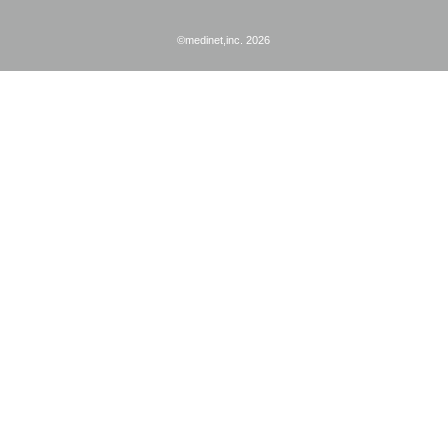
©medinet,inc. 2026