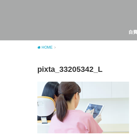
自
HOME
pixta_33205342_L