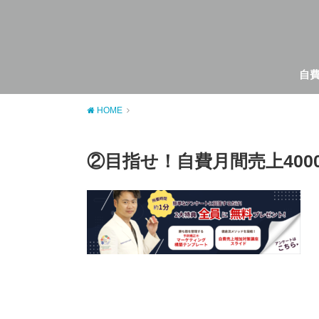
自
HOME
②目指せ！自費月間売上400