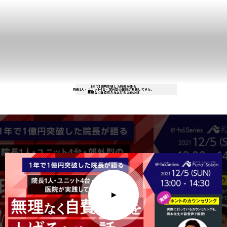
1年で1億円突破した院長が語る
院長1人・ユニット4台・郊外型の医院が実践してきた、
無理なく自費収入を上げるための話