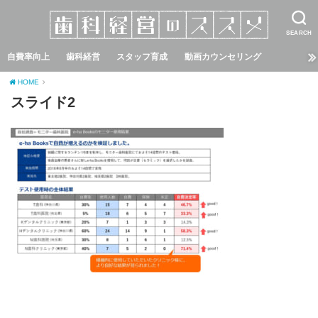
SEARCH
自費率向上
歯科経営
スタッフ育成
動画カウンセリング
HOME
スライド2