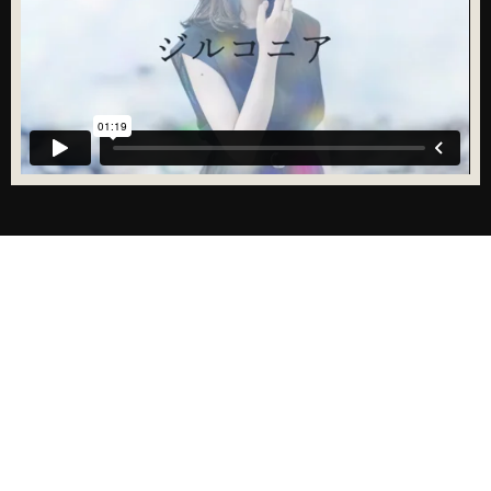
情報の9割以上は、
「視覚」から。
【引用データ】https://blog.hubspot.com/marketing/effectiveness-
infographics
【出典元】hubspot - Lindsay Kolowich / Why Are Infographics So Darn
Effective? [Infographic]