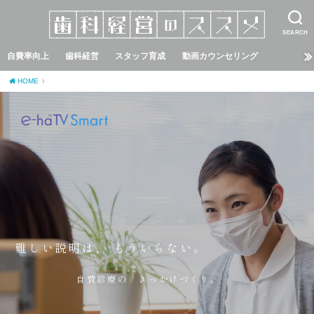
SEARCH
自費率向上
歯科経営
スタッフ育成
動画カウンセリング
HOME
難しい説明は、 もういらない。
自費診療の きっかけづくり。