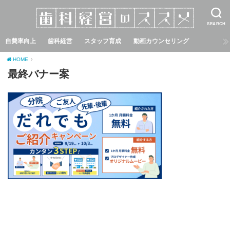
SEARCH
自費率向上
歯科経営
スタッフ育成
動画カウンセリング
HOME
最終バナー案