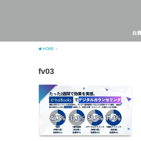
自
HOME
fv03