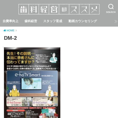
SEARCH
自費率向上
歯科経営
スタッフ育成
動画カウンセリング
HOME
DM-2